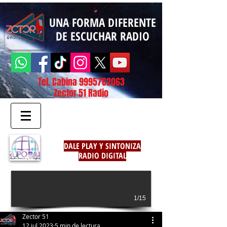
UNA FORMA DIFERENTE
DE ESCUCHAR RADIO
Tel. Cabina
9995762063
Zector 51 Radio
DALE PLAY Y SINTONIZA
RADIO DIGITAL
1/15
Zector 51
12 jul 2023
5 min de lectura