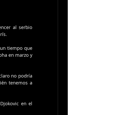
cer al serbio 
rís.
un tiempo que 
oha en marzo y 
laro no podría 
ién tenemos a 
jokovic en el 