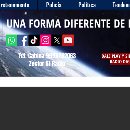
tretenimiento
Policía
Política
Tendenc
UNA FORMA DIFERENTE DE 
Tel. Cabina 9995762063
DALE PLAY Y S
RADIO DIG
Zector 51 Radio