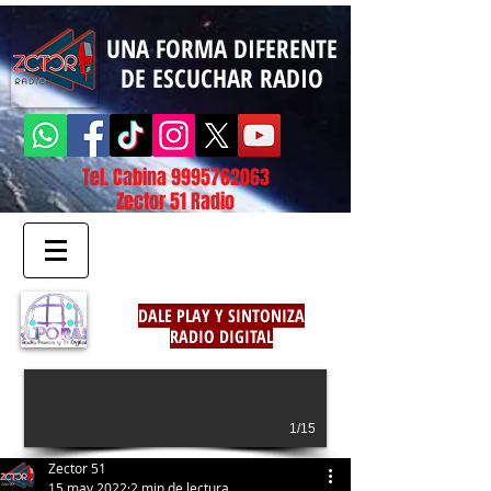
UNA FORMA DIFERENTE
DE ESCUCHAR RADIO
Tel. Cabina
9995762063
Zector 51 Radio
DALE PLAY Y SINTONIZA
RADIO DIGITAL
1/15
Zector 51
15 may 2022
2 min de lectura