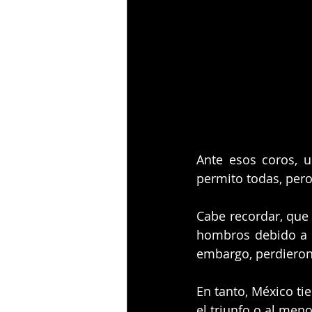
Ante esos coros, un
permito todas, pero
Cabe recordar, que
hombros debido a q
embargo, perdieron 
En tanto, México ti
el triunfo o al men