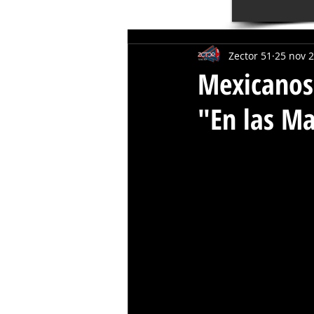
Zector 51
25 nov 
Mexicanos 
"En las Ma