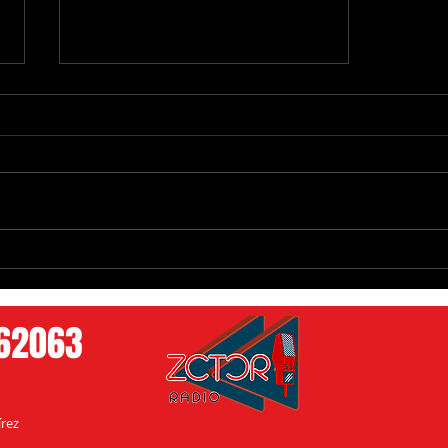
¡Bomberos Salvan a una Paloma y
le dan Oxígeno tras Inhalar Humo!
762063
rez