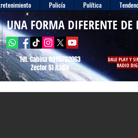
tretenimiento
Policía
Política
Tendenc
UNA FORMA DIFERENTE DE 
Tel. Cabina 9995762063
DALE PLAY Y S
RADIO DIG
Zector 51 Radio