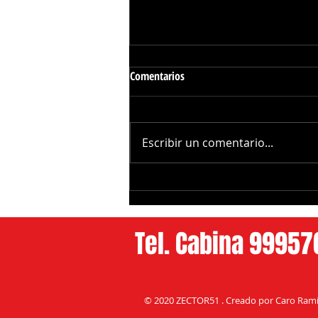
Comentarios
Escribir un comentario...
Investigan Posible
Envenen4miento Masivo de
Elefantes en Kenia
Tel. Cabina 9995
© 2020 ZECTOR51 . Creado por Caro Ramí