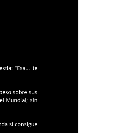
ia: “Esa... te 
peso sobre sus 
l Mundial; sin 
da si consigue 