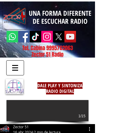
UNA FORMA DIFERENTE
DE ESCUCHAR RADIO
Tel. Cabina
9995762063
Zector 51 Radio
DALE PLAY Y SINTONIZA
RADIO DIGITAL
1/15
Zector 51
16 abr 2024
2 min de lectura