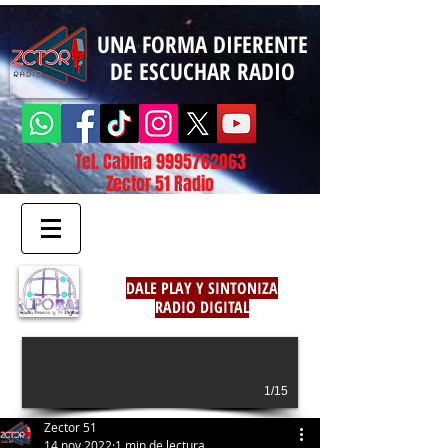
UNA FORMA DIFERENTE
DE ESCUCHAR RADIO
Tel. Cabina
9995762063
Zector 51 Radio
DALE PLAY Y SINTONIZA
RADIO DIGITAL
1/15
Zector 51
14 nov 2022
1 min de lectura