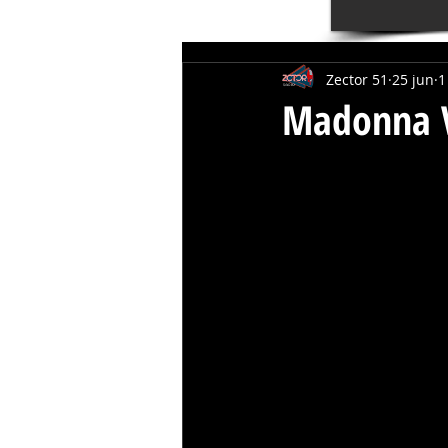
Zector 51
25 jun
1
Madonna V