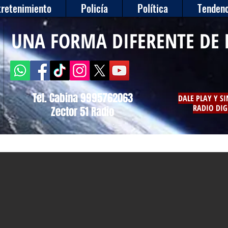
tretenimiento
Policía
Política
Tendenc
UNA FORMA DIFERENTE DE 
Tel. Cabina 9995762063
DALE PLAY Y S
RADIO DIG
Zector 51 Radio