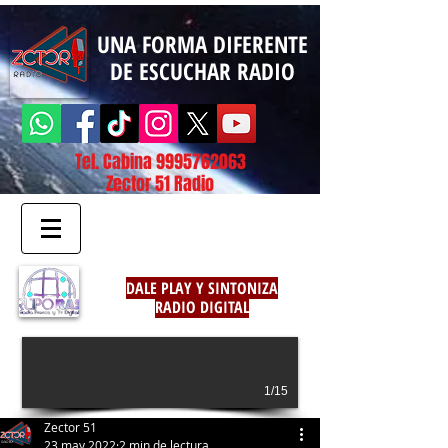
UNA FORMA DIFERENTE
DE ESCUCHAR RADIO
Tel. Cabina
9995762063
Zector 51 Radio
DALE PLAY Y SINTONIZA
RADIO DIGITAL
1/15
Zector 51
23 may 2022
2 min de lectura