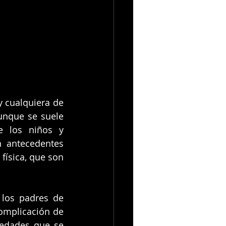
 cualquiera de 
unque se suele 
e los niños y 
 antecedentes 
física, que son 
los padres de 
omplicación de 
edades que se 