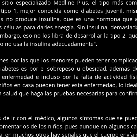
sitio especializado Medline Plus, el tipo más com
 tipo 1, mejor conocida como diabetes juvenil, mis
as no produce insulina, que es una hormona que a
s células para darles energía. Sin insulina, demasiad
embargo, eso no los libra de desarrollar la tipo 2, qu
o no usa la insulina adecuadamente". 
ones por las que los menores pueden tener complicac
diabetes es por el sobrepeso u obesidad, además de
 enfermedad e incluso por la falta de actividad físi
iños en casa pueden tener esta enfermedad, lo ideal 
a salud que haga las pruebas necesarias para confirm
s de ir con el médico, algunos síntomas que se pued
comentarios de los niños, pues aunque en algunos cas
a, en muchos otros hay señales que el cuerpo envía p