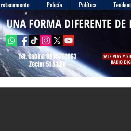
tretenimiento
Policía
Política
Tendenc
UNA FORMA DIFERENTE DE 
Tel. Cabina 9995762063
DALE PLAY Y S
RADIO DIG
Zector 51 Radio