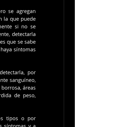
ero se agregan 
 la que puede 
ente si no se 
te, detectarla 
es que se sabe 
 haya síntomas 
tectarla, por 
nte sanguíneo, 
borrosa, áreas 
rdida de peso, 
s tipos o por 
s síntomas y a 