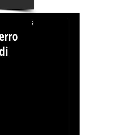
erro
di