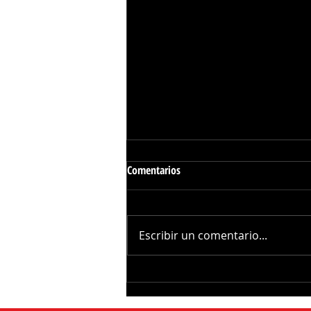
Comentarios
Escribir un comentario...
Investigan Posible
Envenen4miento Masivo de
Elefantes en Kenia