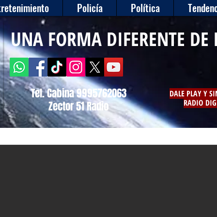
tretenimiento
Policía
Política
Tendenc
UNA FORMA DIFERENTE DE 
Tel. Cabina 9995762063
DALE PLAY Y S
RADIO DIG
Zector 51 Radio