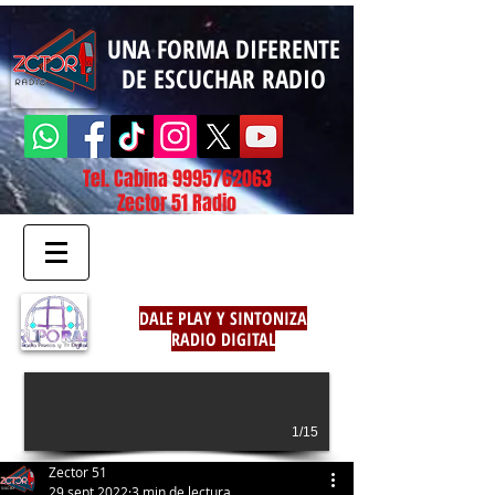
UNA FORMA DIFERENTE
DE ESCUCHAR RADIO
Tel. Cabina
9995762063
Zector 51 Radio
DALE PLAY Y SINTONIZA
RADIO DIGITAL
1/15
Zector 51
29 sept 2022
3 min de lectura