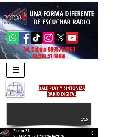
UNA FORMA DIFERENTE
DE ESCUCHAR RADIO
Tel. Cabina
9995762063
Zector 51 Radio
DALE PLAY Y SINTONIZA
RADIO DIGITAL
1/15
Zector 51
28 sept 2022
1 min de lectura