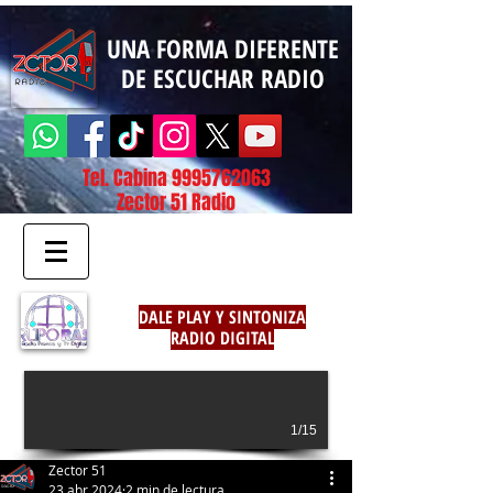
UNA FORMA DIFERENTE
DE ESCUCHAR RADIO
Tel. Cabina
9995762063
Zector 51 Radio
DALE PLAY Y SINTONIZA
RADIO DIGITAL
1/15
Zector 51
23 abr 2024
2 min de lectura