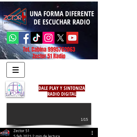
UNA FORMA DIFERENTE
DE ESCUCHAR RADIO
Tel. Cabina
9995762063
Zector 51 Radio
DALE PLAY Y SINTONIZA
RADIO DIGITAL
1/15
Zector 51
5 feb 2021
2 min de lectura