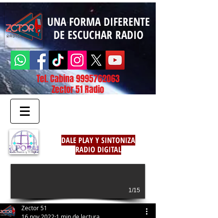
UNA FORMA DIFERENTE
DE ESCUCHAR RADIO
Tel. Cabina
9995762063
Zector 51 Radio
DALE PLAY Y SINTONIZA
RADIO DIGITAL
1/15
Zector 51
16 nov 2022
1 min de lectura