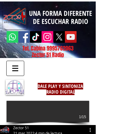
UNA FORMA DIFERENTE
DE ESCUCHAR RADIO
Tel. Cabina
9995762063
Zector 51 Radio
DALE PLAY Y SINTONIZA
RADIO DIGITAL
1/15
Zector 51
21 mar 2022
4 min de lectura