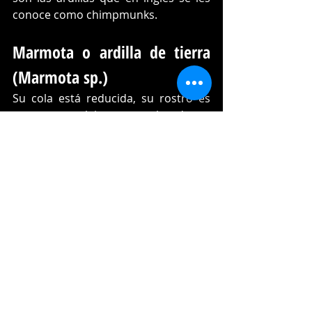
conoce como chimpmunks.
Marmota o ardilla de tierra 
(Marmota sp.)
Su cola está reducida, su rostro es 
tosco y su pelaje es muy abundante, 
y aunque por su físico no lo parezca, 
las marmotas pertenecen a las 
ardillas. Viven en las zonas frías de 
América del Norte y en Eurasia. Son 
conocidas porque hibernan entre 
dos y nueve meses. Así como los 
perros de la pradera, son muy 
sociales y se comunican con sonidos. 
Son de hábitos completamente 
terrestres.