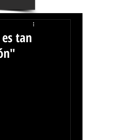
 es tan
tón"