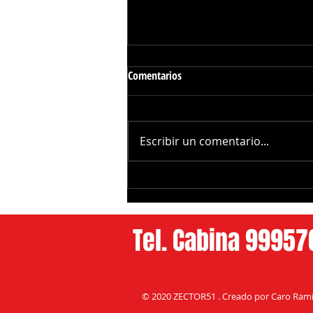
Comentarios
Escribir un comentario...
Galilea Montijo Revela la Cirujía
que cambió su Rostro
Tel. Cabina 9995
© 2020 ZECTOR51 . Creado por Caro Ramí