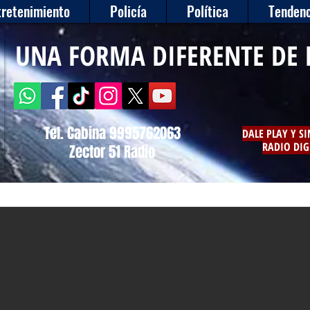
tretenimiento
Policía
Política
Tendenc
UNA FORMA DIFERENTE DE 
Tel. Cabina 9995762063
DALE PLAY Y S
RADIO DIG
Zector 51 Radio