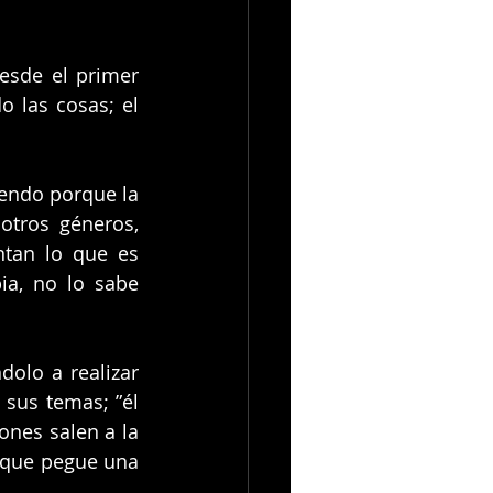
esde el primer 
las cosas; el 
endo porque la 
tros géneros, 
tan lo que es 
a, no lo sabe 
olo a realizar 
sus temas; ”él 
nes salen a la 
 que pegue una 