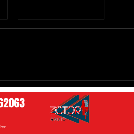
Alicia Villarreal rompe el silencio
tras demanda millonaria: "Es una
injusticia"
762063
rez