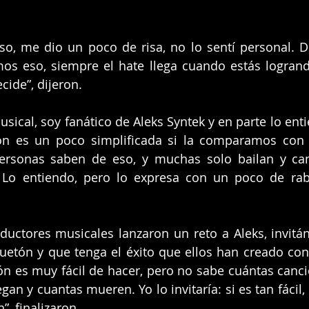
o, me dio un poco de risa, no lo sentí personal. D
 eso, siempre el hate llega cuando estás logrando 
cide”, dijeron.
ical, soy fanático de Aleks Syntek y en parte lo enti
ón es un poco simplificada si la comparamos con o
rsonas saben de eso, y muchas solo bailan y can
 Lo entiendo, pero lo expresa con un poco de rabi
ductores musicales lanzaron un reto a Aleks, invitánd
etón y que tenga el éxito que ellos han creado con 
n es muy fácil de hacer, pero no sabe cuántas cancio
an y cuantas mueren. Yo lo invitaría: si es tan fácil,
, finalizaron.