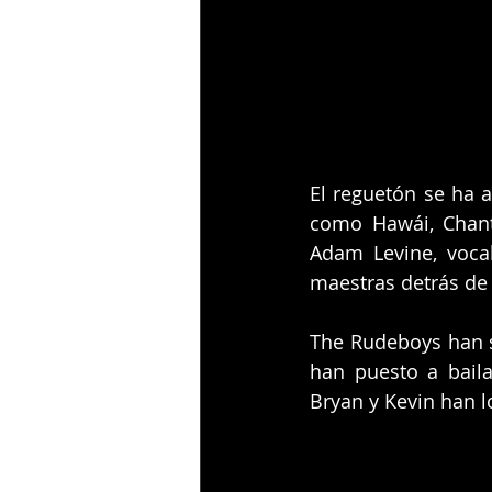
El reguetón se ha 
como Hawái, Chant
Adam Levine, voca
maestras detrás de 
The Rudeboys han s
han puesto a bail
Bryan y Kevin han l