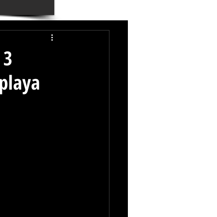
 3
 playa