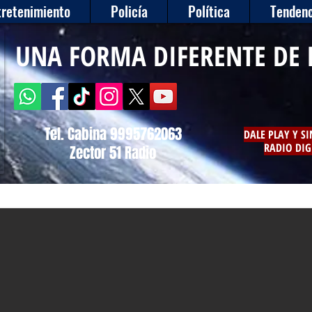
tretenimiento
Policía
Política
Tendenc
UNA FORMA DIFERENTE DE 
Tel. Cabina 9995762063
DALE PLAY Y S
RADIO DIG
Zector 51 Radio