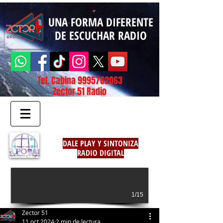
UNA FORMA DIFERENTE
DE ESCUCHAR RADIO
Tel. Cabina
9995762063
Zector 51 Radio
DALE PLAY Y SINTONIZA
RADIO DIGITAL
1/15
Zector 51
11 oct 2024
2 min de lectura