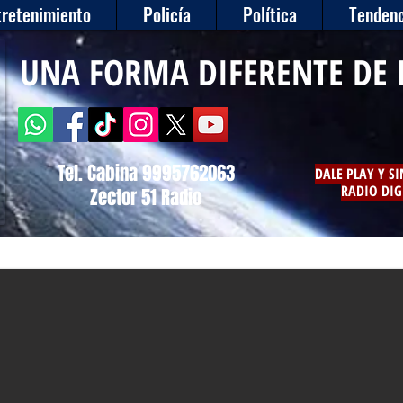
tretenimiento
Policía
Política
Tendenc
UNA FORMA DIFERENTE DE 
Tel. Cabina 9995762063
DALE PLAY Y S
RADIO DIG
Zector 51 Radio