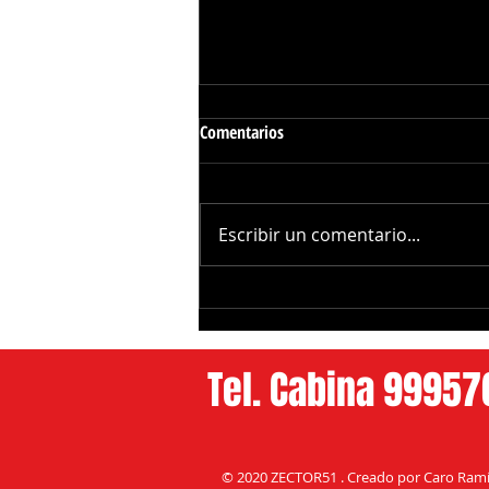
Comentarios
Escribir un comentario...
Karol G Revela su Nuevo Álbum
con Drake, Bruno Mars y más
Estrella
Tel. Cabina 9995
© 2020 ZECTOR51 . Creado por Caro Ramí