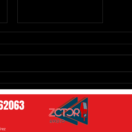
Allison celebra 20 años de su
primer disco y prepara nueva
música sin recurrir a la IA
762063
rez