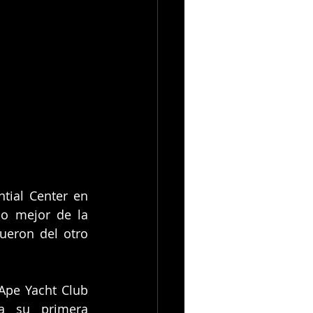
ial Center en 
o mejor de la 
eron del otro 
pe Yacht Club 
a su primera 