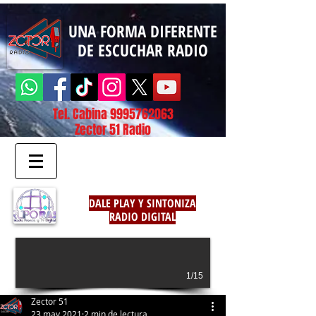
UNA FORMA DIFERENTE
DE ESCUCHAR RADIO
Tel. Cabina
9995762063
Zector 51 Radio
DALE PLAY Y SINTONIZA
RADIO DIGITAL
1/15
Zector 51
23 may 2021
2 min de lectura