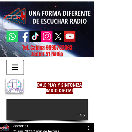
UNA FORMA DIFERENTE
DE ESCUCHAR RADIO
Tel. Cabina
9995762063
Zector 51 Radio
DALE PLAY Y SINTONIZA
RADIO DIGITAL
1/15
Zector 51
21 jun 2022
2 min de lectura