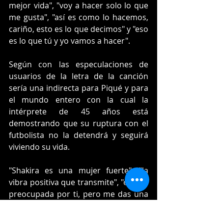
mejor vida", "voy a hacer solo lo que 
me gusta", "así es como lo hacemos, 
cariño, esto es lo que decimos" y "eso 
es lo que tú y yo vamos a hacer". 
Según con las especulaciones de 
usuarios de la letra de la canción 
sería una indirecta para Piqué y para 
el mundo entero con la cual la 
intérprete de 45 años está 
demostrando que su ruptura con el 
futbolista no la detendrá y seguirá 
viviendo su vida.
"Shakira es una mujer fuerte", "la 
vibra positiva que transmite", "estaba 
preocupada por ti, pero me das una 
gran lección, estás llena de luz y eres 
una referencia para salir adelante" y 