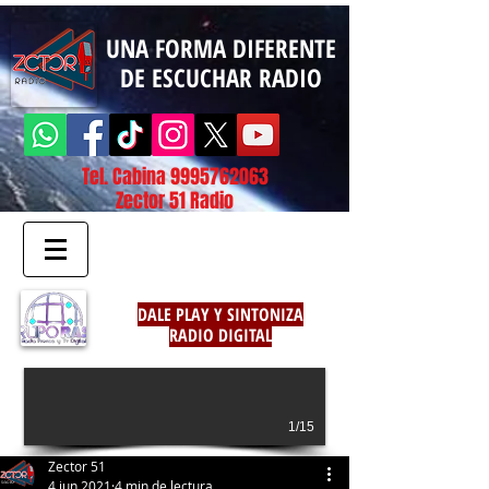
UNA FORMA DIFERENTE
DE ESCUCHAR RADIO
Tel. Cabina
9995762063
Zector 51 Radio
DALE PLAY Y SINTONIZA
RADIO DIGITAL
1/15
Zector 51
4 jun 2021
4 min de lectura