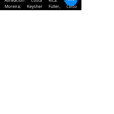
Alineación Costa Rica: Leonel 
Moreira; Keysher Fuller, Celso 
Borges, Francisco Calvo, Bryan Ruiz, 
Randall Leal, Joel Campbell, Yeltsin 
Tejeda, Óscar Duarte, Bryan Oviedo, 
Alonso Martínez.
¿A quién se enfrentará 
México o Costa Rica en la 
final?
El partido entre México y Costa Rica 
es importante, pues en juego está un 
boleto a la gran final de Concacaf Liga 
de Naciones, en donde enfrentarán a 
otro grande de la zona.
Se trata de la Selección de Estados 
Unidos y Honduras, las cuales se 