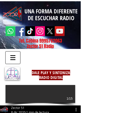
UNA FORMA DIFERENTE
DE ESCUCHAR RADIO
Tel. Cabina
9995762063
Zector 51 Radio
DALE PLAY Y SINTONIZA
RADIO DIGITAL
1/15
Zector 51
8 dic 2020
1 min de lectura