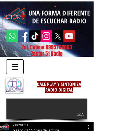
UNA FORMA DIFERENTE
DE ESCUCHAR RADIO
Tel. Cabina
9995762063
Zector 51 Radio
DALE PLAY Y SINTONIZA
RADIO DIGITAL
1/15
Zector 51
5 sept 2022
2 min de lectura