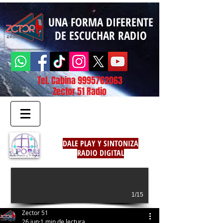
UNA FORMA DIFERENTE
DE ESCUCHAR RADIO
Tel. Cabina
9995762063
Zector 51 Radio
DALE PLAY Y SINTONIZA
RADIO DIGITAL
1/15
Zector 51
26 jun
1 min de lectura