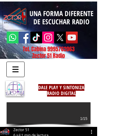
UNA FORMA DIFERENTE
DE ESCUCHAR RADIO
Tel. Cabina
9995762063
Zector 51 Radio
DALE PLAY Y SINTONIZA
RADIO DIGITAL
1/15
Zector 51
6 jul
1 min de lectura