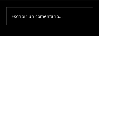
Escribir un comentario...
Alejandro Moreno Se Reúne
Díaz Mena y Shein
con Keiko Fujimori
Fortalecen Estrate