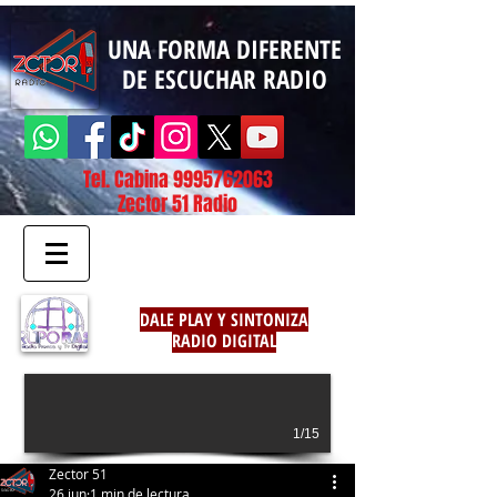
UNA FORMA DIFERENTE
DE ESCUCHAR RADIO
Tel. Cabina
9995762063
Zector 51 Radio
DALE PLAY Y SINTONIZA
RADIO DIGITAL
1/15
Zector 51
26 jun
1 min de lectura