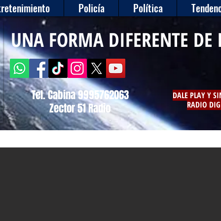
tretenimiento
Policía
Política
Tendenc
UNA FORMA DIFERENTE DE 
Tel. Cabina 9995762063
DALE PLAY Y S
RADIO DIG
Zector 51 Radio