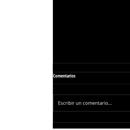
Comentarios
Escribir un comentario...
Gobierno de Yucatan y Uber
Ofrecerán Traslados Gratuitos a