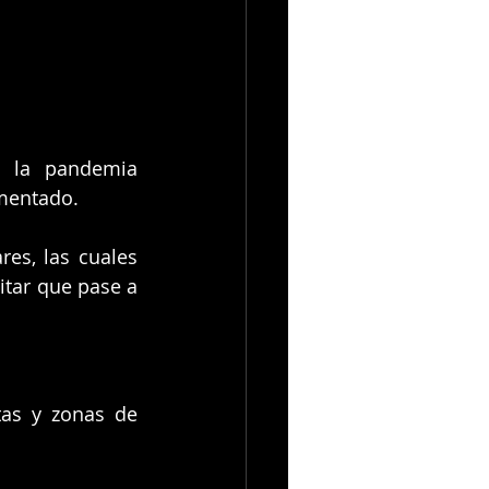
 la pandemia 
ementado.
s, las cuales 
tar que pase a 
as y zonas de 