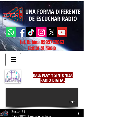
UNA FORMA DIFERENTE
DE ESCUCHAR RADIO
Tel. Cabina
9995762063
Zector 51 Radio
DALE PLAY Y SINTONIZA
RADIO DIGITAL
1/15
Zector 51
5 jun 2022
2 min de lectura