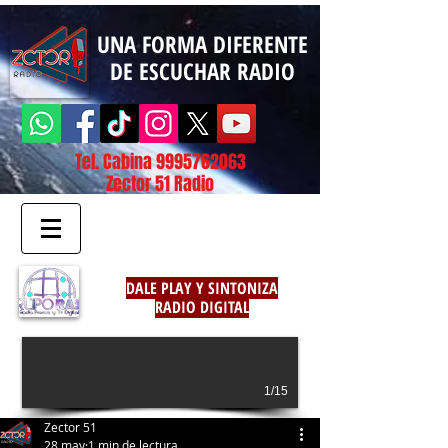
UNA FORMA DIFERENTE
DE ESCUCHAR RADIO
Tel. Cabina
9995762063
Zector 51 Radio
DALE PLAY Y SINTONIZA
RADIO DIGITAL
1/15
Zector 51
28 may
1 min de lectura