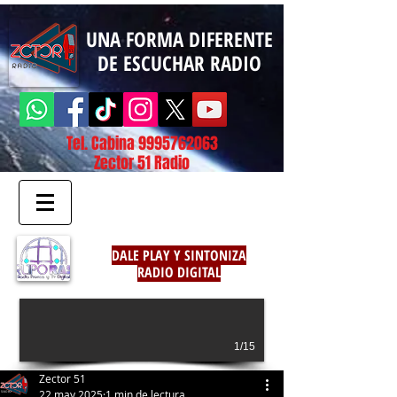
UNA FORMA DIFERENTE
DE ESCUCHAR RADIO
Tel. Cabina
9995762063
Zector 51 Radio
DALE PLAY Y SINTONIZA
RADIO DIGITAL
1/15
Zector 51
22 may 2025
1 min de lectura