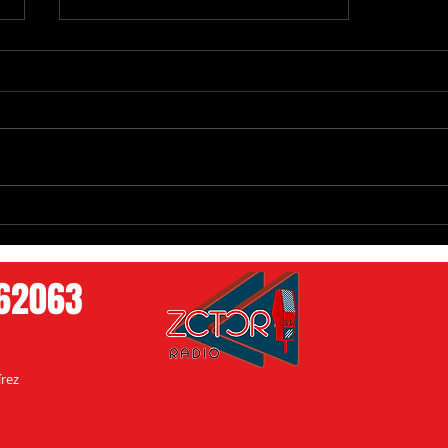
Congreso de Yucatán Refuerza
Agenda en Favor de los Pueblos
Mayas
762063
rez