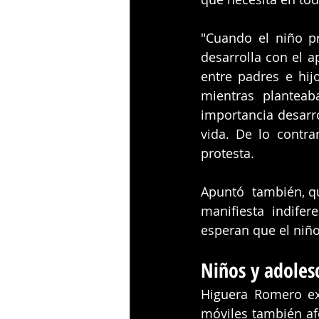
"Cuando el niño pr
desarrolla con el a
entre padres e hij
mientras planteab
importancia desarro
vida. De lo contra
protesta.
Apuntó  también, qu
manifiesta indifer
esperan que el niñ
Niños y adolesc
Higuera Romero ex
móviles también afe