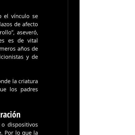
el vínculo se 
azos de afecto 
llo”, aseveró, 
s es de vital 
imeros años de 
cionistas y de 
de la criatura 
ue los padres 
tración
 dispositivos 
 Por lo que la 