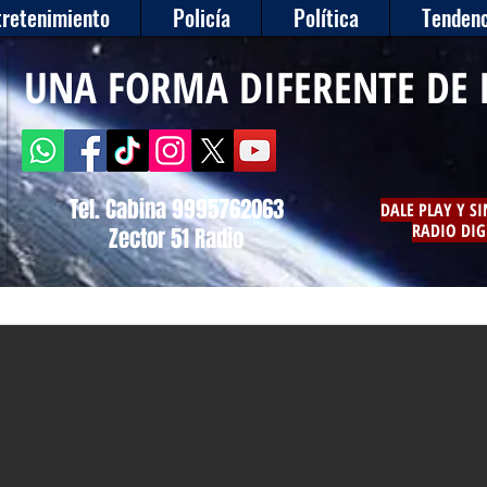
tretenimiento
Policía
Política
Tendenc
UNA FORMA DIFERENTE DE 
Tel. Cabina 9995762063
DALE PLAY Y S
RADIO DIG
Zector 51 Radio