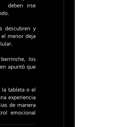
,  deben irse 
ndo.
s descubren y 
 el menor deja 
lular.
berrinche, los 
ien apuntó que 
a tableta o el 
na experiencia 
cias de manera 
rol emocional 