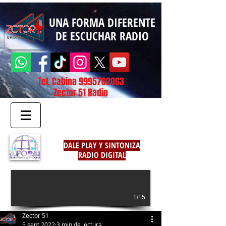
UNA FORMA DIFERENTE
DE ESCUCHAR RADIO
Tel. Cabina
9995762063
Zector 51 Radio
DALE PLAY Y SINTONIZA
RADIO DIGITAL
1/15
Zector 51
5 sept 2022
3 min de lectura