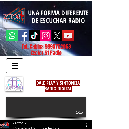
UNA FORMA DIFERENTE
DE ESCUCHAR RADIO
Tel. Cabina
9995762063
Zector 51 Radio
DALE PLAY Y SINTONIZA
RADIO DIGITAL
1/15
Zector 51
20 ene 2021
2 min de lectura