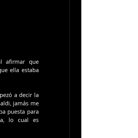
 afirmar que 
e ella estaba 
ezó a decir la 
aldi, jamás me 
ba puesta para 
a, lo cual es 