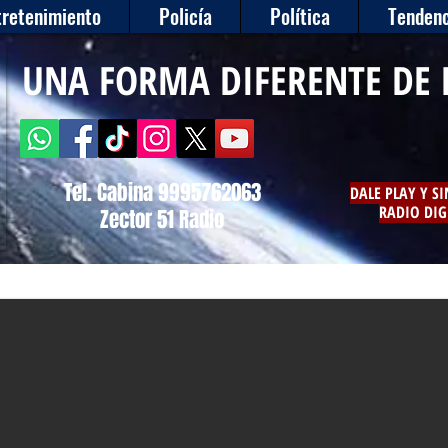
tretenimiento
Policía
Política
Tendenc
UNA FORMA DIFERENTE DE 
Tel. Cabina 9995762063
DALE PLAY Y S
RADIO DIG
Zector 51 Radio