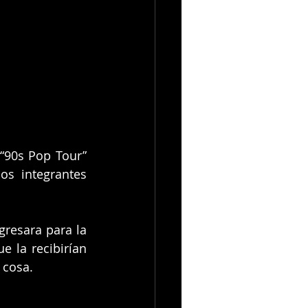
“90s Pop Tour” 
s integrantes 
resara para la 
 la recibirían 
 cosa.