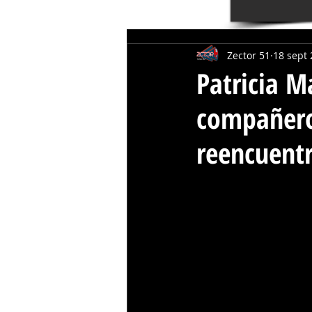
Zector 51
18 sept
Patricia M
compañeros
reencuent