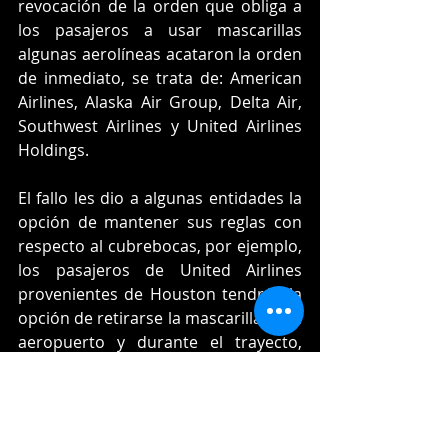
revocación de la orden que obliga a 
los pasajeros a usar mascarillas 
algunas aerolíneas acataron la orden 
de inmediato, se trata de: American 
Airlines, Alaska Air Group, Delta Air, 
Southwest Airlines y United Airlines 
Holdings.
El fallo les dio a algunas entidades la 
opción de mantener sus reglas con 
respecto al cubrebocas, por ejemplo, 
los pasajeros de United Airlines 
provenientes de Houston tendrán la 
opción de retirarse la mascarilla en el 
aeropuerto y durante el trayecto, 
pero una vez que llegaran a Nueva 
York tendrían que ponérsela de 
nuevo o bien, al utilizar cualquier 
otro transporte.