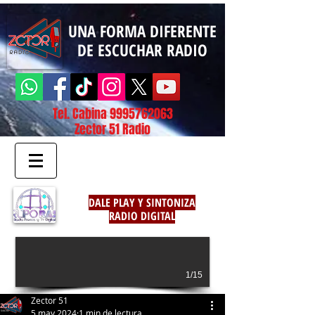
UNA FORMA DIFERENTE
DE ESCUCHAR RADIO
Tel. Cabina
9995762063
Zector 51 Radio
DALE PLAY Y SINTONIZA
RADIO DIGITAL
1/15
Zector 51
5 may 2024
1 min de lectura