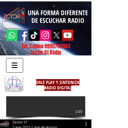
UNA FORMA DIFERENTE
DE ESCUCHAR RADIO
Tel. Cabina
9995762063
Zector 51 Radio
DALE PLAY Y SINTONIZA
RADIO DIGITAL
1/15
Zector 51
7 ene 2021
1 min de lectura