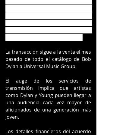
esta semana Hipgnosis, que 
comenzó a cotizar en bolsa en 2018, 
después de alcanzar otro el martes 
con Lindsay Buckingham, guitarrista 
de Fleetwood Mac, y el lunes con el 
productor de discos Jimmy Iovine.
La transacción sigue a la venta el mes 
pasado de todo el catálogo de Bob 
Dylan a Universal Music Group.
El auge de los servicios de 
transmisión implica que artistas 
como Dylan y Young pueden llegar a 
una audiencia cada vez mayor de 
aficionados de una generación más 
joven.
Los detalles financieros del acuerdo 