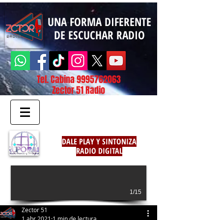
UNA FORMA DIFERENTE
DE ESCUCHAR RADIO
Tel. Cabina
9995762063
Zector 51 Radio
DALE PLAY Y SINTONIZA
RADIO DIGITAL
1/15
Zector 51
1 abr 2021
1 min de lectura