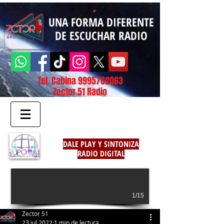
UNA FORMA DIFERENTE
DE ESCUCHAR RADIO
Tel. Cabina
9995762063
Zector 51 Radio
DALE PLAY Y SINTONIZA
RADIO DIGITAL
1/15
Zector 51
23 jul 2022
1 min de lectura