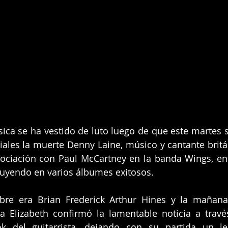
ca se ha vestido de luto luego de que este martes s
iales la muerte Denny Laine, músico y cantante britán
ociación con Paul McCartney en la banda Wings, en 
buyendo en varios álbumes exitosos.
re era Brian Frederick Arthur Hines y la mañana
a Elizabeth confirmó la lamentable noticia a travé
ok del guitarrista, dejando con su partida un l