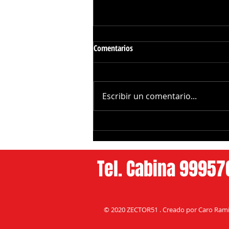
Comentarios
Escribir un comentario...
Galilea Montijo Revela la Cirujía
que cambió su Rostro
Tel. Cabina 9995
© 2020 ZECTOR51 . Creado por Caro Ramí