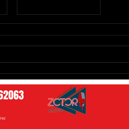
Alicia Villarreal rompe el silencio
tras demanda millonaria: "Es una
injusticia"
762063
rez