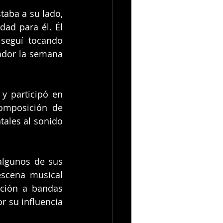
aba a su lado, 
ad para él. Él 
seguí tocando 
ador la semana 
 participó en 
omposición de 
ales al sonido 
lgunos de sus 
scena musical 
ución a bandas 
 su influencia 