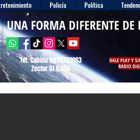
tretenimiento
Policía
Política
Tendenc
UNA FORMA DIFERENTE DE 
Tel. Cabina 9995762063
DALE PLAY Y S
RADIO DIG
Zector 51 Radio