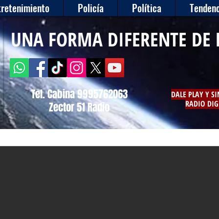
tretenimiento
Policía
Política
Tendenc
UNA FORMA DIFERENTE DE 
Tel. Cabina 9995762063
DALE PLAY Y S
RADIO DIG
Zector 51 Radio