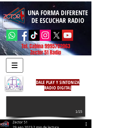
UNA FORMA DIFERENTE
DE ESCUCHAR RADIO
Tel. Cabina
9995762063
Zector 51 Radio
DALE PLAY Y SINTONIZA
RADIO DIGITAL
1/15
Zector 51
29 ago 2023
2 min de lectura