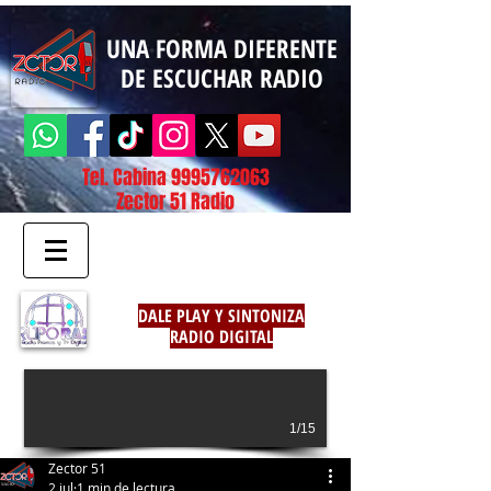
UNA FORMA DIFERENTE
DE ESCUCHAR RADIO
Tel. Cabina
9995762063
Zector 51 Radio
DALE PLAY Y SINTONIZA
RADIO DIGITAL
1/15
Zector 51
2 jul
1 min de lectura