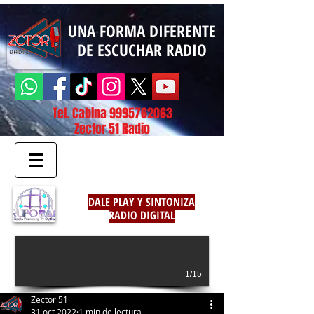
UNA FORMA DIFERENTE
DE ESCUCHAR RADIO
Tel. Cabina
9995762063
Zector 51 Radio
DALE PLAY Y SINTONIZA
RADIO DIGITAL
1/15
Zector 51
31 oct 2022
1 min de lectura