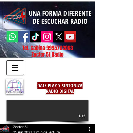
UNA FORMA DIFERENTE
DE ESCUCHAR RADIO
Tel. Cabina
9995762063
Zector 51 Radio
DALE PLAY Y SINTONIZA
RADIO DIGITAL
1/15
Zector 51
25 jun 2021
1 min de lectura