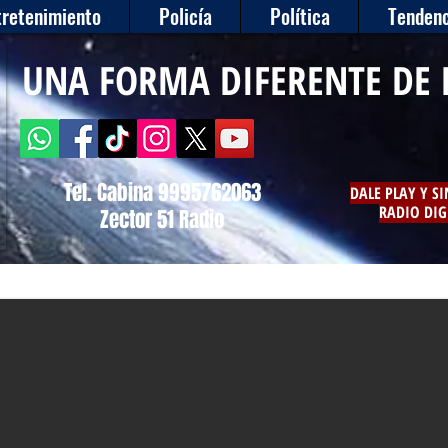
tretenimiento
Policía
Política
Tendenc
UNA FORMA DIFERENTE DE 
Tel. Cabina 9995762063
DALE PLAY Y S
RADIO DIG
Zector 51 Radio