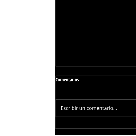
Comentarios
Escribir un comentario...
¡Ya Tienen "Culpable"! En Redes
Aseguran Que la Ausencia de