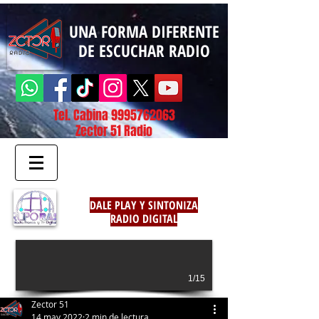
UNA FORMA DIFERENTE
DE ESCUCHAR RADIO
Tel. Cabina
9995762063
Zector 51 Radio
DALE PLAY Y SINTONIZA
RADIO DIGITAL
1/15
Zector 51
14 may 2022
2 min de lectura